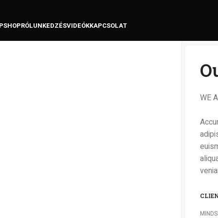
P
SHOP
RÓLUNK
EDZÉSVIDEÓK
KAPCSOLAT
Ou
WE A
Accum
adipi
euism
aliqu
venia
CLIE
MINDS