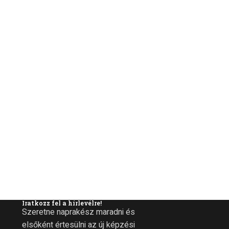
Iratkozz fel a hírlevélre!
Szeretne naprakész maradni és
elsőként értesülni az új képzési