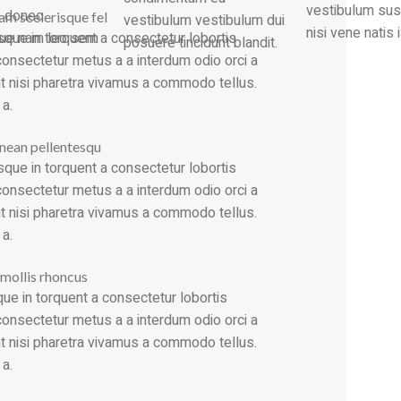
vestibulum su
s donec
lam scelerisque fel
vestibulum vestibulum dui
nisi vene natis 
que in torquent a consectetur lobortis
que nam leo sem
posuere tincidunt blandit.
onsectetur metus a a interdum odio orci a
nt nisi pharetra vivamus a commodo tellus.
 a.
nean pellentesqu
que in torquent a consectetur lobortis
onsectetur metus a a interdum odio orci a
nt nisi pharetra vivamus a commodo tellus.
 a.
 mollis rhoncus
ue in torquent a consectetur lobortis
onsectetur metus a a interdum odio orci a
nt nisi pharetra vivamus a commodo tellus.
 a.