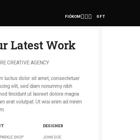
FIÓKOM
0
FT
r Latest Work
RE CREATIVE AGENCY
 luctus dolor sit amet, consectetuer
scing elit, sed diam nonummy nibh
od tincidunt ut laoreet dolore magna
am erat volutpat. Ut wisi enim ad minim
m.
NT
DESIGNER
PARKLE SHOP
JOHN DOE