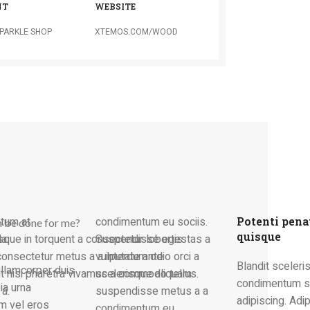
NT
WEBSITE
PARKLE SHOP
XTEMOS.COM/WOOD
condimentum eu sociis.
Potenti pena
n be done for me?
quisque
que in torquent a consectetur lobortis
a.
Suspendisse egestas a
onsectetur metus a a interdum odio orci a
vulputate ante
Blandit sceleri
ullamcorper duis
nt nisi pharetra vivamus a commodo tellus.
scelerisque aliquam
condimentum si
ia urna
 a.
suspendisse metus a a
adipiscing. Adi
m vel eros
condimentum eu