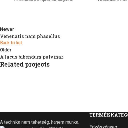
Newer
Venenatis nam phasellus
Back to list
Older
A lacus bibendum pulvinar
Related projects
Kitchen
Suspendisse quam at vestibulum
TERMÉKKATEG
A technika nem tehetség, hanem munka.
Edzőszőnyeg