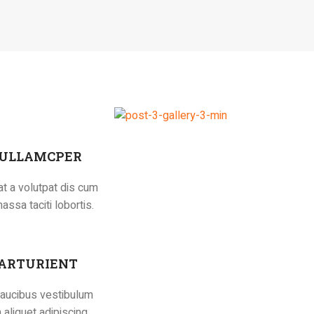
 ULLAMCPER
t a volutpat dis cum
massa taciti lobortis.
PARTURIENT
faucibus vestibulum
aliquet adipiscing.