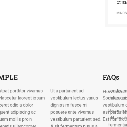
CLIE
MINDS
AMPLE
FAQs
Ut a parturient ad
condimentum at
How this ca
vestibulum lectus varius
Sodales quis
malesuad
dignissim fusce mi
vestibulum c
Varius a 
posuere ante vivamus
est parturie
elit conub
vestibulum parturient sed.
Est non arcu
fermentu
A sit fermentum purus a