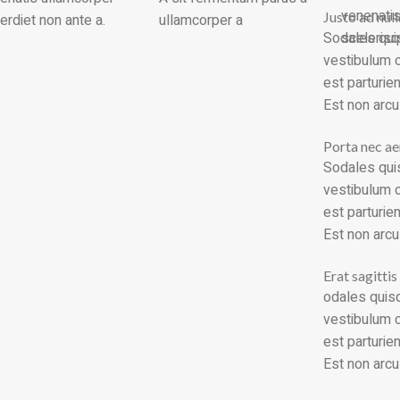
venenati
Justo ad nul
erdiet non ante a.
ullamcorper a
Sodales quis
sceleris
vestibulum c
est parturie
Est non arcu
Porta nec ae
Sodales quis
vestibulum c
est parturie
Est non arcu
Erat sagittis
odales quisq
vestibulum c
est parturie
Est non arcu