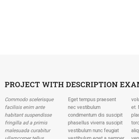
PROJECT WITH DESCRIPTION EX
Commodo scelerisque
Eget tempus praesent
volutpat porttitor vivamus
facilisis enim ante
nec vestibulum
et. Nascetur laoreet ipsum
habitant suspendisse
condimentum dis suscipit
placerat odio a dolor
fringilla ad a primis
phasellus viverra suscipit
torquent adipiscing ac
malesuada curabitur
vestibulum nunc feugiat
aliquam mollis proin
ullamcorper tellus
vestibulum eget a semper
venenatis ullamcorper